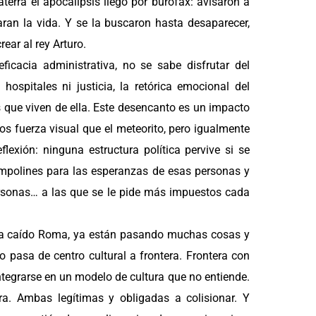
aterra el apocalipsis llegó por burofax: avisaron a
ran la vida. Y se la buscaron hasta desaparecer,
ear al rey Arturo.
eficacia administrativa, no se sabe disfrutar del
hospitales ni justicia, la retórica emocional del
 que viven de ella. Este desencanto es un impacto
s fuerza visual que el meteorito, pero igualmente
lexión: ninguna estructura política pervive si se
rampolines para las esperanzas de esas personas y
rsonas… a las que se le pide más impuestos cada
ha caído Roma, ya están pasando muchas cosas y
o pasa de centro cultural a frontera. Frontera con
ntegrarse en un modelo de cultura que no entiende.
otra. Ambas legítimas y obligadas a colisionar. Y