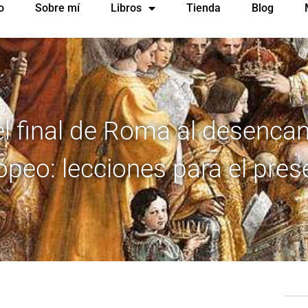
o
Sobre mí
Libros
Tienda
Blog
l final de Roma al desenca
opeo: lecciones para el pres