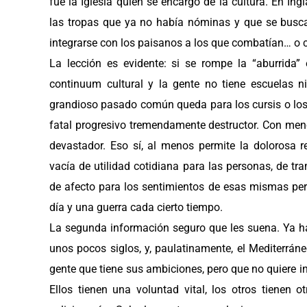
fue la Iglesia quien se encargó de la cultura. En Ingl
las tropas que ya no había nóminas y que se busca
integrarse con los paisanos a los que combatían… o cr
La lección es evidente: si se rompe la “aburrida” 
continuum cultural y la gente no tiene escuelas ni 
grandioso pasado común queda para los cursis o los
fatal progresivo tremendamente destructor. Con meno
devastador. Eso sí, al menos permite la dolorosa ref
vacía de utilidad cotidiana para las personas, de t
de afecto para los sentimientos de esas mismas pe
día y una guerra cada cierto tiempo.
La segunda información seguro que les suena. Ya 
unos pocos siglos, y, paulatinamente, el Mediterráne
gente que tiene sus ambiciones, pero que no quiere i
Ellos tienen una voluntad vital, los otros tienen 