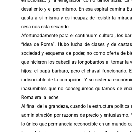
emocional… y la emigración como temor axial. La 
desaliento y el pesimismo. En esa espiral camina Eur
gusta a sí misma y es incapaz de resistir la mirada
cesa nos está secando.
Afortunadamente para el continuum cultural, los bár
“idea de Roma”. Hubo lucha de clases y de casta
sociedad y esquema de poder, no como oferta de bie
que hicieron los cabecillas longobardos al tomar la 
hijos: el papá bárbaro, pero el chaval funcionario.
indisociable de la corrupción. Y su sistema económic
inasumibles que no conseguimos quitarnos de enci
Roma era la leche.
Al final de la grandeza, cuando la estructura política
administración por razones de precio y entusiasmo. 
lo único que permanecía reconocible en un mundo ca