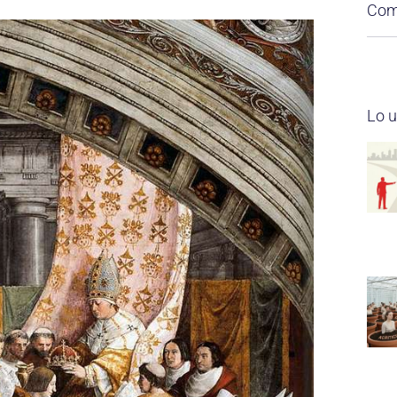
Comp
Lo u