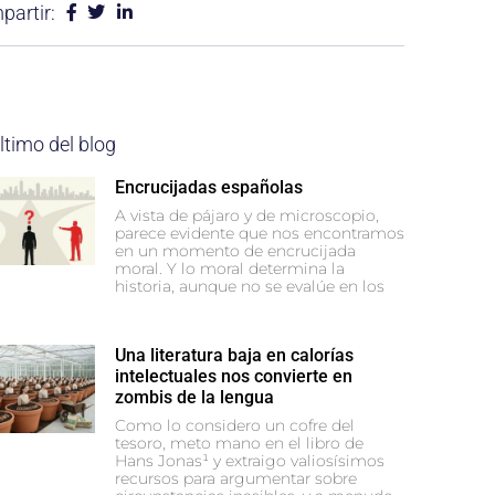
artir:
ltimo del blog
Encrucijadas españolas
A vista de pájaro y de microscopio,
parece evidente que nos encontramos
en un momento de encrucijada
moral. Y lo moral determina la
historia, aunque no se evalúe en los
Una literatura baja en calorías
intelectuales nos convierte en
zombis de la lengua
Como lo considero un cofre del
tesoro, meto mano en el libro de
Hans Jonas¹ y extraigo valiosísimos
recursos para argumentar sobre