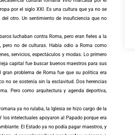
decadencia cultural romana vino marcada por el
opa por el siglo XXI. Es una cultura que ya no se
 del otro. Un sentimiento de insuficiencia que no
baros luchaban contra Roma, pero eran fieles a la
s, pero no de culturas. Había odio a Roma como
nes, servicios, espectáculos y modas. Lo primero
vieja capital fue buscar buenos maestros para sus
 El gran problema de Roma fue que su política era
o no se sostenía sin la esclavitud. Dos herencias
ma. Pero como arquitectura y agenda deportiva,
 romana ya no rulaba, la Iglesia se hizo cargo de la
Y los intelectuales apoyaron al Papado porque era
mbiante. El Estado ya no podía pagar maestros, y