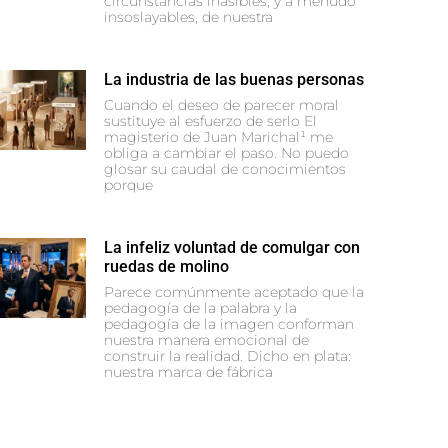
circunstancias inasibles, y a menudo
insoslayables, de nuestra
La industria de las buenas personas
Cuando el deseo de parecer moral
sustituye al esfuerzo de serlo El
magisterio de Juan Marichal¹ me
obliga a cambiar el paso. No puedo
glosar su caudal de conocimientos
porque
La infeliz voluntad de comulgar con
ruedas de molino
Parece comúnmente aceptado que la
pedagogía de la palabra y la
pedagogía de la imagen conforman
nuestra manera emocional de
construir la realidad. Dicho en plata:
nuestra marca de fábrica