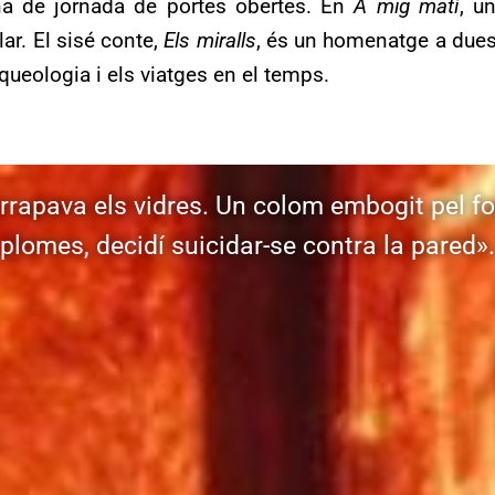
na de jornada de portes obertes. En
A mig matí
, u
lar. El sisé conte,
Els miralls
, és un homenatge a dues 
queologia i els viatges en el temps.
rrapava els vidres. Un colom embogit pel fo
plomes, decidí suicidar-se contra la pared».