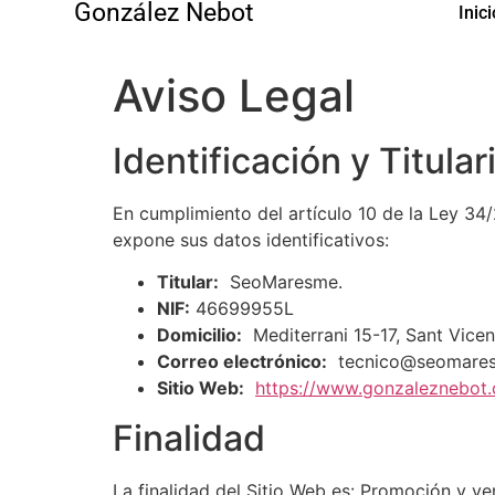
González Nebot
Inici
Aviso Legal
Identificación y Titula
En cumplimiento del artículo 10 de la Ley 34/
expone sus datos identificativos:
Titular:
SeoMaresme.
NIF:
46699955L
Domicilio:
Mediterrani 15-17, Sant Vicen
Correo electrónico:
tecnico@seomare
Sitio Web:
https://www.gonzaleznebot
Finalidad
La finalidad del Sitio Web es: Promoción y ven