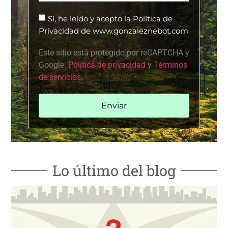
Sí, he leído y acepto la Política de
Privacidad de www.gonzaleznebot.com
Este sitio está protegido por reCAPTCHA y
Google.
Política de privacidad
y
Términos
de servicios
.
Enviar
Lo último del blog