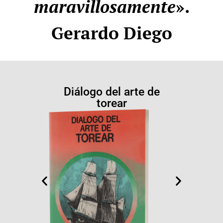
maravillosamente
»
.
Gerardo Diego
Diálogo del arte de
Eran
torear