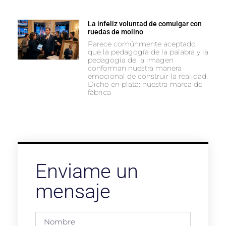
La infeliz voluntad de comulgar con
ruedas de molino
Parece comúnmente aceptado
que la pedagogía de la palabra y la
pedagogía de la imagen
conforman nuestra manera
emocional de construir la realidad.
Dicho en plata: nuestra marca de
fábrica
Enviame un
mensaje