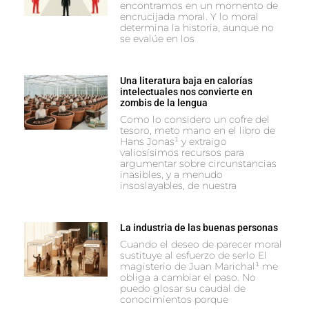
encontramos en un momento de
encrucijada moral. Y lo moral
determina la historia, aunque no
se evalúe en los
Una literatura baja en calorías
intelectuales nos convierte en
zombis de la lengua
Como lo considero un cofre del
tesoro, meto mano en el libro de
Hans Jonas¹ y extraigo
valiosísimos recursos para
argumentar sobre circunstancias
inasibles, y a menudo
insoslayables, de nuestra
La industria de las buenas personas
Cuando el deseo de parecer moral
sustituye al esfuerzo de serlo El
magisterio de Juan Marichal¹ me
obliga a cambiar el paso. No
puedo glosar su caudal de
conocimientos porque