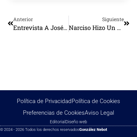
Anterior
Siguiente
Entrevista A José Benjamín González Nebot Quien Presenta Su Última Novela: Luz De Planeta Muerto
Narciso Hizo Un Pan Como Unas Hostias Con Su Cara Guapa
Política de Privacidad
Política de Cookies
Preferencias de Cookies
Aviso Legal
Editorial
Diseño web
© 2024 - 2026 Todos los derechos reservados
González Nebot