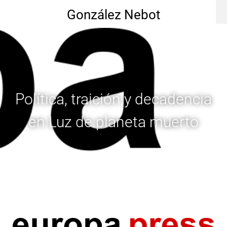
González Nebot
Política, traición y decadencia
en Luz de planeta muerto