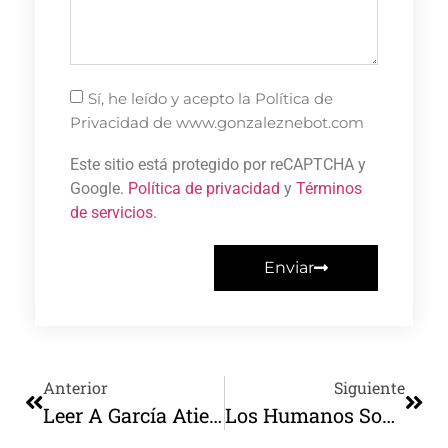
Sí, he leído y acepto la Política de
Privacidad de www.gonzaleznebot.com
Este sitio está protegido por reCAPTCHA y
Google.
Política de privacidad
y
Términos
de servicios
.
Enviar
Anterior
Siguiente
Leer A García Atienza Es Un Placer Obligatorio
Los Humanos Somos Actores De Un Único Guion