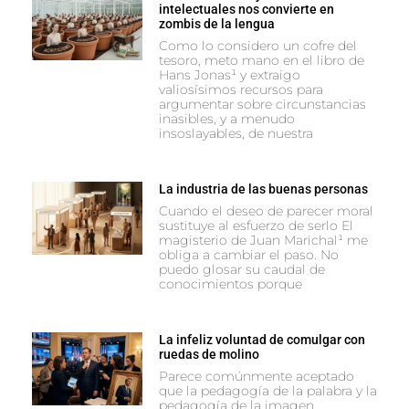
intelectuales nos convierte en
zombis de la lengua
Como lo considero un cofre del
tesoro, meto mano en el libro de
Hans Jonas¹ y extraigo
valiosísimos recursos para
argumentar sobre circunstancias
inasibles, y a menudo
insoslayables, de nuestra
La industria de las buenas personas
Cuando el deseo de parecer moral
sustituye al esfuerzo de serlo El
magisterio de Juan Marichal¹ me
obliga a cambiar el paso. No
puedo glosar su caudal de
conocimientos porque
La infeliz voluntad de comulgar con
ruedas de molino
Parece comúnmente aceptado
que la pedagogía de la palabra y la
pedagogía de la imagen