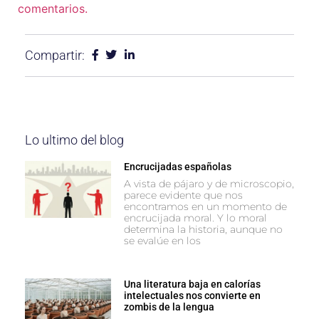
comentarios.
Compartir:
Lo ultimo del blog
Encrucijadas españolas
A vista de pájaro y de microscopio,
parece evidente que nos
encontramos en un momento de
encrucijada moral. Y lo moral
determina la historia, aunque no
se evalúe en los
Una literatura baja en calorías
intelectuales nos convierte en
zombis de la lengua