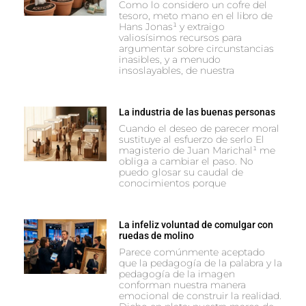
Como lo considero un cofre del
tesoro, meto mano en el libro de
Hans Jonas¹ y extraigo
valiosísimos recursos para
argumentar sobre circunstancias
inasibles, y a menudo
insoslayables, de nuestra
La industria de las buenas personas
Cuando el deseo de parecer moral
sustituye al esfuerzo de serlo El
magisterio de Juan Marichal¹ me
obliga a cambiar el paso. No
puedo glosar su caudal de
conocimientos porque
La infeliz voluntad de comulgar con
ruedas de molino
Parece comúnmente aceptado
que la pedagogía de la palabra y la
pedagogía de la imagen
conforman nuestra manera
emocional de construir la realidad.