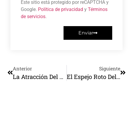
Este sitio está protegido por reCAPTCHA y
Google.
Política de privacidad
y
Términos
de servicios
.
Enviar
Anterior
Siguiente
La Atracción Del Poder Visualizado: De Versalles A La Cultura Del Espectáculo
El Espejo Roto Del Intelectual: Maniqueísmo, Nostalgia Y Distorsión De España