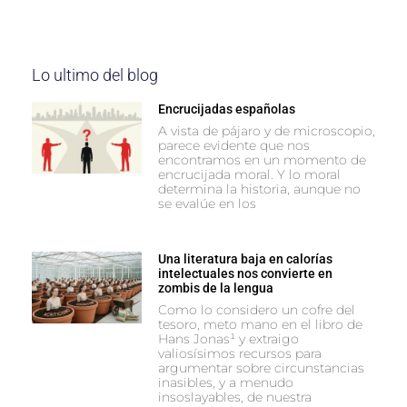
Lo ultimo del blog
Encrucijadas españolas
A vista de pájaro y de microscopio,
parece evidente que nos
encontramos en un momento de
encrucijada moral. Y lo moral
determina la historia, aunque no
se evalúe en los
Una literatura baja en calorías
intelectuales nos convierte en
zombis de la lengua
Como lo considero un cofre del
tesoro, meto mano en el libro de
Hans Jonas¹ y extraigo
valiosísimos recursos para
argumentar sobre circunstancias
inasibles, y a menudo
insoslayables, de nuestra