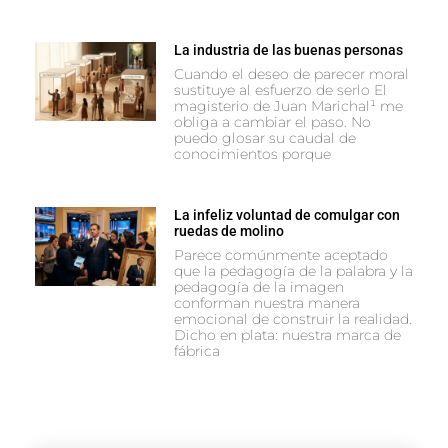
La industria de las buenas personas
Cuando el deseo de parecer moral
sustituye al esfuerzo de serlo El
magisterio de Juan Marichal¹ me
obliga a cambiar el paso. No
puedo glosar su caudal de
conocimientos porque
La infeliz voluntad de comulgar con
ruedas de molino
Parece comúnmente aceptado
que la pedagogía de la palabra y la
pedagogía de la imagen
conforman nuestra manera
emocional de construir la realidad.
Dicho en plata: nuestra marca de
fábrica