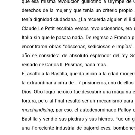
que esa misma revolución guillotinó a Olympe de G
derechos de la mujer y que tenía un criterio propi
tenía dignidad ciudadana. ¿La recuerda alguien el 8
Claude Le Petit escribía versos revolucionarios, era
Italia sin que le pasara nada. De regreso a Francia 
encontraron obras “obscenas, sediciosas e impías”.
año se considera de absoluto esplendor del rey Sol
reinado de Carlos II. Prismas, nada más.
El asalto a la Bastilla, que da inicio a la edad moder
la extraordinaria cifra de… 7 prisioneros; uno de ellos
Dios. Otro logro heroico fue descubrir una máquina e
tortura, pero al final resultó ser un mecanismo par
merchandising
; por eso, el autodenominado Palloy el
Bastilla y vendió sus piedras y sus hierros. Fue un
una floreciente industria de bajorrelieves, bomboner