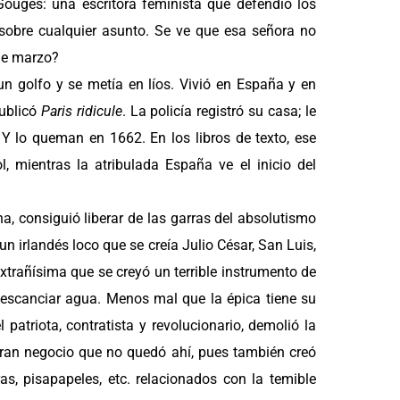
ouges: una escritora feminista que defendió los
o sobre cualquier asunto. Se ve que esa señora no
 de marzo?
 un golfo y se metía en líos. Vivió en España y en
publicó
Paris ridicule
. La policía registró su casa; le
 Y lo queman en 1662. En los libros de texto, ese
, mientras la atribulada España ve el inicio del
na, consiguió liberar de las garras del absolutismo
 un irlandés loco que se creía Julio César, San Luis,
xtrañísima que se creyó un terrible instrumento de
a escanciar agua. Menos mal que la épica tiene su
 patriota, contratista y revolucionario, demolió la
 gran negocio que no quedó ahí, pues también creó
as, pisapapeles, etc. relacionados con la temible