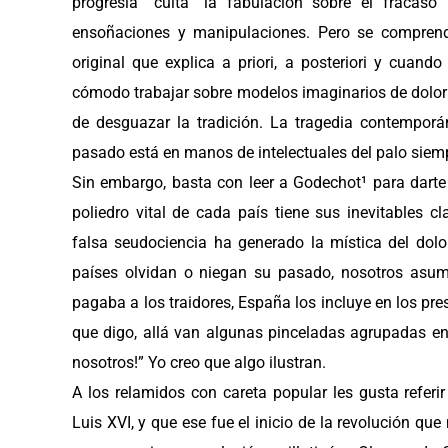
progresía “culta” la fabulación sobre el fracaso
ensoñaciones y manipulaciones. Pero se comprende
original que explica a priori, a posteriori y cuan
cómodo trabajar sobre modelos imaginarios de dolor 
de desguazar la tradición. La tragedia contempor
pasado está en manos de intelectuales del palo siempr
Sin embargo, basta con leer a Godechot¹ para darte
poliedro vital de cada país tiene sus inevitables
falsa seudociencia ha generado la mística del dolo
países olvidan o niegan su pasado, nosotros as
pagaba a los traidores, España los incluye en los pre
que digo, allá van algunas pinceladas agrupadas e
nosotros!” Yo creo que algo ilustran.
A los relamidos con careta popular les gusta refer
Luis XVI, y que ese fue el inicio de la revolución q