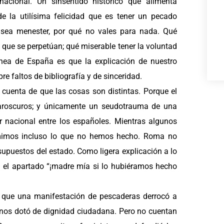
 nacional. Un sinsentido histórico que alimenta
 la utilísima felicidad que es tener un pecado
do sea menester, por qué no vales para nada. Qué
que se perpetúan; qué miserable tener la voluntad
ánea de España es que la explicación de nuestro
e faltos de bibliografía y de sinceridad.
 cuenta de que las cosas son distintas. Porque el
 claroscuros; y únicamente un seudotrauma de una
r nacional entre los españoles. Mientras algunos
umimos incluso lo que no hemos hecho. Roma no
supuestos del estado. Como ligera explicación a lo
n el apartado “¡madre mía si lo hubiéramos hecho
ir que una manifestación de pescaderas derrocó a
ue nos dotó de dignidad ciudadana. Pero no cuentan