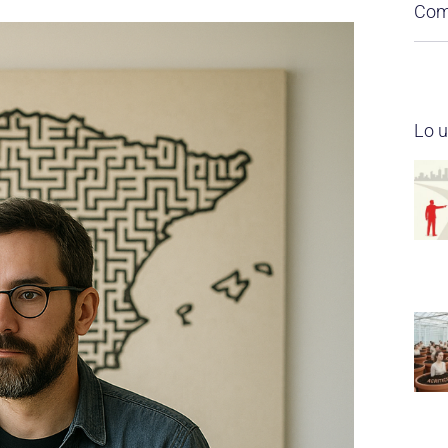
Comp
Lo u