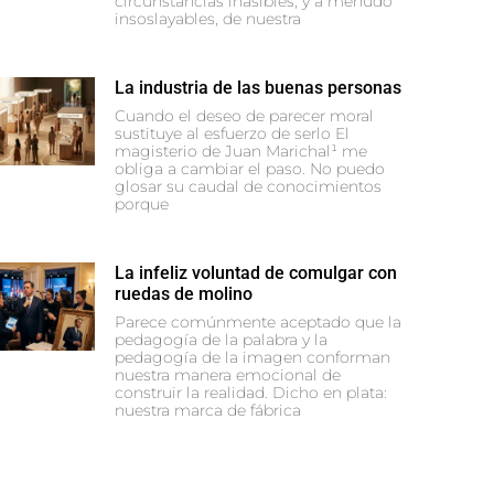
circunstancias inasibles, y a menudo
insoslayables, de nuestra
La industria de las buenas personas
Cuando el deseo de parecer moral
sustituye al esfuerzo de serlo El
magisterio de Juan Marichal¹ me
obliga a cambiar el paso. No puedo
glosar su caudal de conocimientos
porque
La infeliz voluntad de comulgar con
ruedas de molino
Parece comúnmente aceptado que la
pedagogía de la palabra y la
pedagogía de la imagen conforman
nuestra manera emocional de
construir la realidad. Dicho en plata:
nuestra marca de fábrica