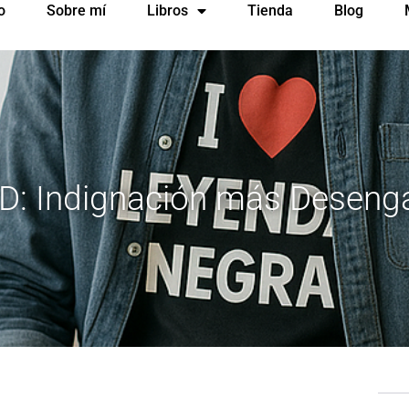
o
Sobre mí
Libros
Tienda
Blog
+ D: Indignación más Deseng