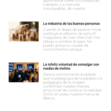
argumentar sobre circunstancias
inasibles, y a menudo
insoslayables, de nuestra
La industria de las buenas personas
Cuando el deseo de parecer moral
sustituye al esfuerzo de serlo El
magisterio de Juan Marichal¹ me
obliga a cambiar el paso. No
puedo glosar su caudal de
conocimientos porque
La infeliz voluntad de comulgar con
ruedas de molino
Parece comúnmente aceptado
que la pedagogía de la palabra y la
pedagogía de la imagen
conforman nuestra manera
emocional de construir la realidad.
Dicho en plata: nuestra marca de
fábrica