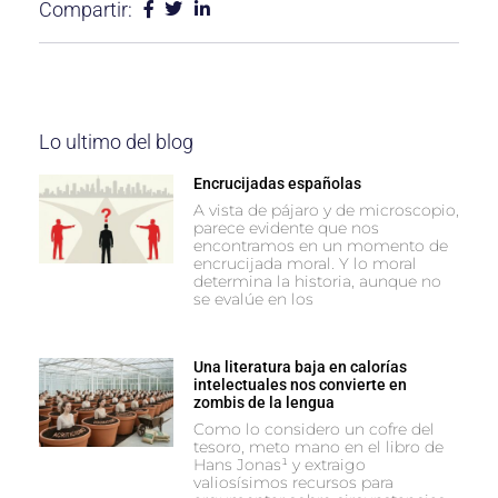
Compartir:
Lo ultimo del blog
Encrucijadas españolas
A vista de pájaro y de microscopio,
parece evidente que nos
encontramos en un momento de
encrucijada moral. Y lo moral
determina la historia, aunque no
se evalúe en los
Una literatura baja en calorías
intelectuales nos convierte en
zombis de la lengua
Como lo considero un cofre del
tesoro, meto mano en el libro de
Hans Jonas¹ y extraigo
valiosísimos recursos para