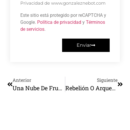
Privacidad de www.gonzaleznebot.com
Este sitio está protegido por reCAPTCHA y
Google.
Política de privacidad
y
Términos
de servicios
.
Enviar
Anterior
Siguiente
Una Nube De Frustración Y Desencanto
Rebelión O Arqueología