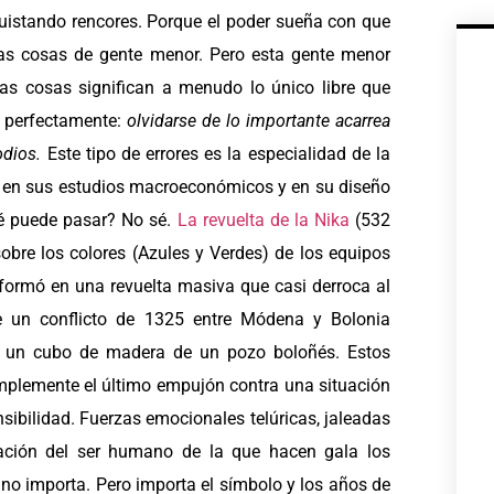
quistando rencores. Porque el poder sueña con que
ñas cosas de gente menor. Pero esta gente menor
ñas cosas significan a menudo lo único libre que
r perfectamente:
olvidarse de lo importante acarrea
odios.
Este tipo de errores es la especialidad de la
ón en sus estudios macroeconómicos y en su diseño
qué puede pasar? No sé.
La revuelta de la Nika
(532
obre los colores (Azules y Verdes) de los equipos
sformó en una revuelta masiva que casi derroca al
 un conflicto de 1325 entre Módena y Bolonia
n un cubo de madera de un pozo boloñés. Estos
implemente el último empujón contra una situación
sibilidad. Fuerzas emocionales telúricas, jaleadas
ración del ser humano de la que hacen gala los
no importa. Pero importa el símbolo y los años de