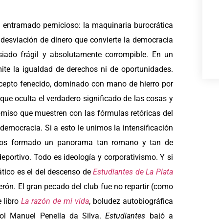
 entramado pernicioso: la maquinaria burocrática
 desviación de dinero que convierte la democracia
iado frágil y absolutamente corrompible. En un
ite la igualdad de derechos ni de oportunidades.
ncepto fenecido, dominado con mano de hierro por
ue oculta el verdadero significado de las cosas y
omiso que muestren con las fórmulas retóricas del
democracia. Si a esto le unimos la intensificación
nemos formado un panorama tan romano y tan de
eportivo. Todo es ideología y corporativismo. Y si
ático es el del descenso de
Estudiantes de La Plata
erón. El gran pecado del club fue no repartir (como
e libro
La razón de mi vida
, boludez autobiográfica
ñol Manuel Penella da Silva.
Estudiantes
bajó a