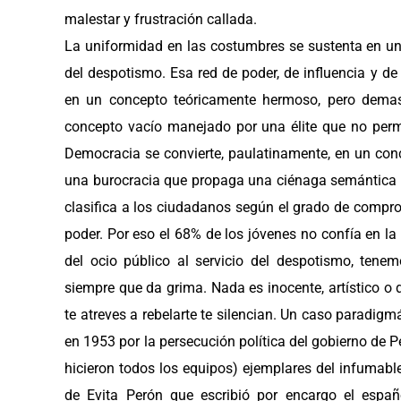
malestar y frustración callada.
La uniformidad en las costumbres se sustenta en un
del despotismo. Esa red de poder, de influencia y de
en un concepto teóricamente hermoso, pero demas
concepto vacío manejado por una élite que no perm
Democracia se convierte, paulatinamente, en un co
una burocracia que propaga una ciénaga semántica q
clasifica a los ciudadanos según el grado de compr
poder. Por eso el 68% de los jóvenes no confía en la 
del ocio público al servicio del despotismo, te
siempre que da grima. Nada es inocente, artístico o d
te atreves a rebelarte te silencian. Un caso paradigm
en 1953 por la persecución política del gobierno de P
hicieron todos los equipos) ejemplares del infumabl
de Evita Perón que escribió por encargo el espa