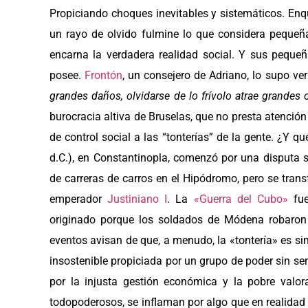
Propiciando choques inevitables y sistemáticos. En
un rayo de olvido fulmine lo que considera peque
encarna la verdadera realidad social. Y sus peque
posee.
Frontón
, un consejero de Adriano, lo supo ve
grandes daños, olvidarse de lo frívolo atrae grandes 
burocracia altiva de Bruselas, que no presta atenci
de control social a las “tonterías” de la gente. ¿Y 
d.C.), en Constantinopla, comenzó por una disputa s
de carreras de carros en el Hipódromo, pero se tran
emperador
Justiniano I
. La
«Guerra del Cubo»
fue
originado porque los soldados de Módena robaro
eventos avisan de que, a menudo, la «tontería» es s
insostenible propiciada por un grupo de poder sin sen
por la injusta gestión económica y la pobre valo
todopoderosos, se inflaman por algo que en realidad 