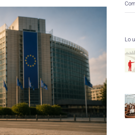
Comp
Lo u