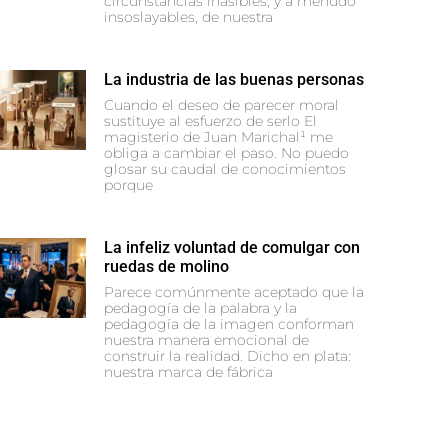
circunstancias inasibles, y a menudo
insoslayables, de nuestra
La industria de las buenas personas
Cuando el deseo de parecer moral
sustituye al esfuerzo de serlo El
magisterio de Juan Marichal¹ me
obliga a cambiar el paso. No puedo
glosar su caudal de conocimientos
porque
La infeliz voluntad de comulgar con
ruedas de molino
Parece comúnmente aceptado que la
pedagogía de la palabra y la
pedagogía de la imagen conforman
nuestra manera emocional de
construir la realidad. Dicho en plata:
nuestra marca de fábrica