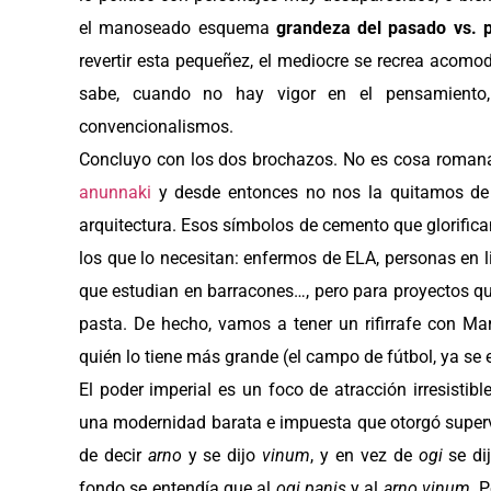
el manoseado esquema
grandeza del pasado vs. 
revertir esta pequeñez, el mediocre se recrea acomod
sabe, cuando no hay vigor en el pensamiento
convencionalismos.
Concluyo con los dos brochazos. No es cosa romana
anunnaki
y desde entonces no nos la quitamos de 
arquitectura. Esos símbolos de cemento que glorific
los que lo necesitan: enfermos de ELA, personas en 
que estudian en barracones…, pero para proyectos que
pasta. De hecho, vamos a tener un rifirrafe con Ma
quién lo tiene más grande (el campo de fútbol, ya se 
El poder imperial es un foco de atracción irresistib
una modernidad barata e impuesta que otorgó supervi
de decir
arno
y se dijo
vinum
, y en vez de
ogi
se di
fondo se entendía que al
ogi panis
y al
arno vinum
. 