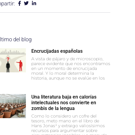
artir:
ltimo del blog
Encrucijadas españolas
A vista de pájaro y de microscopio,
parece evidente que nos encontramos
en un momento de encrucijada
moral. Y lo moral determina la
historia, aunque no se evalúe en los
Una literatura baja en calorías
intelectuales nos convierte en
zombis de la lengua
Como lo considero un cofre del
tesoro, meto mano en el libro de
Hans Jonas¹ y extraigo valiosísimos
recursos para argumentar sobre