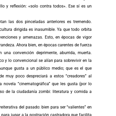
o y reflexión: «solo contra todos». Ese sí es un
ptan las dos pinceladas anteriores es tremendo.
ultura dirigida es inasumible. Ya que todo orbita
venciones y amenazas. Esto, en épocas de vigor
grandeza. Ahora bien, en épocas carentes de fuerza
 en una convención deprimente, aburrida, muerta.
o y lo convencional se alían para sobrevivir en la
 Aunque gusta a un público medio; que es el que
 de muy poco despreciará a estos “creadores” al
la novela “cinematográfica” que les gusta (por lo
íso de la ciudadanía zombi: literatura y comida a
iterativa del pasado: bien para ser “valientes” en
para jugar a la postración castradora que facilita