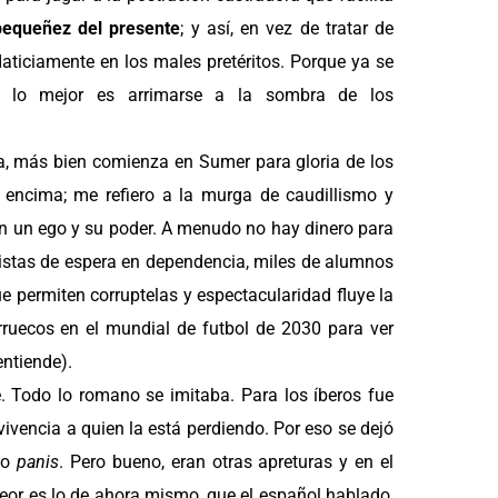
pequeñez del presente
; y así, en vez de tratar de
aticiamente en los males pretéritos. Porque ya se
, lo mejor es arrimarse a la sombra de los
, más bien comienza en Sumer para gloria de los
encima; me refiero a la murga de caudillismo y
an un ego y su poder. A menudo no hay dinero para
listas de espera en dependencia, miles de alumnos
 permiten corruptelas y espectacularidad fluye la
rruecos en el mundial de futbol de 2030 para ver
entiende).
le. Todo lo romano se imitaba. Para los íberos fue
vencia a quien la está perdiendo. Por eso se dejó
jo
panis
. Pero bueno, eran otras apreturas y en el
Peor es lo de ahora mismo, que el español hablado,