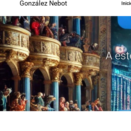
González Nebot
Inici
A est