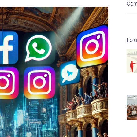
Comp
Lo u