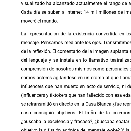
visualizado ha alcanzado actualmente el rango de a
Cada día se suben a internet 14 mil millones de i
moveré el mundo.
La representación de la existencia convertida en t
mensaje. Pensamos mediante los ojos. Transmitimos n
de la reflexión. El comentario de la imagen suplanta 
del lenguaje y se instala en lo llamativo teatraliza
comprensión de nosotros mismos como personajes q
somos actores agitándose en un croma al que llama
influencers que han muerto en acto de servicio, ni 
(influencers y tiktokers que han fallecido con esa ed
se retransmitió en directo en la Casa Blanca ¿fue rep
caso consiguió objetivos. El truño de la ceremo
¿buscaba la excelencia y fracasó?, ¿buscaba epatar
objetivo la difusión agónica del mensaje woke? Y la