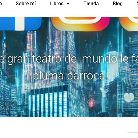
o
Sobre mí
Libros
Tienda
Blog
e gran teatro del mundo le fa
pluma barroca