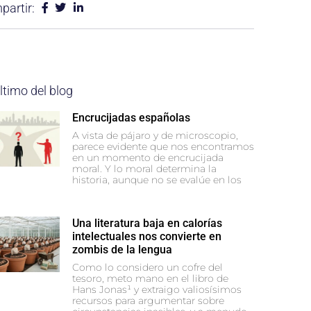
artir:
ltimo del blog
Encrucijadas españolas
A vista de pájaro y de microscopio,
parece evidente que nos encontramos
en un momento de encrucijada
moral. Y lo moral determina la
historia, aunque no se evalúe en los
Una literatura baja en calorías
intelectuales nos convierte en
zombis de la lengua
Como lo considero un cofre del
tesoro, meto mano en el libro de
Hans Jonas¹ y extraigo valiosísimos
recursos para argumentar sobre