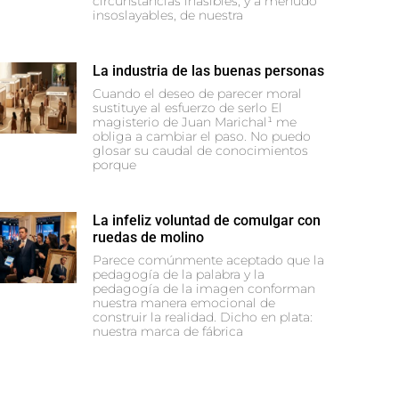
circunstancias inasibles, y a menudo
insoslayables, de nuestra
La industria de las buenas personas
Cuando el deseo de parecer moral
sustituye al esfuerzo de serlo El
magisterio de Juan Marichal¹ me
obliga a cambiar el paso. No puedo
glosar su caudal de conocimientos
porque
La infeliz voluntad de comulgar con
ruedas de molino
Parece comúnmente aceptado que la
pedagogía de la palabra y la
pedagogía de la imagen conforman
nuestra manera emocional de
construir la realidad. Dicho en plata:
nuestra marca de fábrica