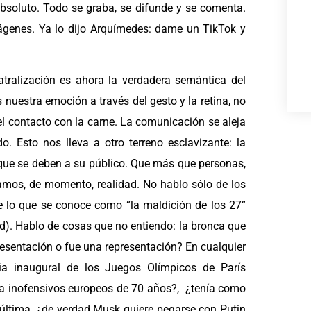
bsoluto. Todo se graba, se difunde y se comenta.
mágenes. Ya lo dijo Arquímedes: dame un TikTok y
eatralización es ahora la verdadera semántica del
uestra emoción a través del gesto y la retina, no
el contacto con la carne. La comunicación se aleja
do. Esto nos lleva a otro terreno esclavizante: la
ue se deben a su público. Que más que personas,
mos, de momento, realidad. No hablo sólo de los
de lo que se conoce como “la maldición de los 27”
ad). Hablo de cosas que no entiendo: la bronca que
resentación o fue una representación? En cualquier
nia inaugural de los Juegos Olímpicos de París
 a inofensivos europeos de 70 años?, ¿tenía como
 última, ¿de verdad Musk quiere pegarse con Putin